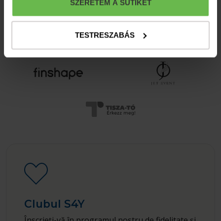
SZERETEM A SÜTIKET
TESTRESZABÁS
Clubul S4Y
Înscrieți-vă în programul nostru de fidelitate și