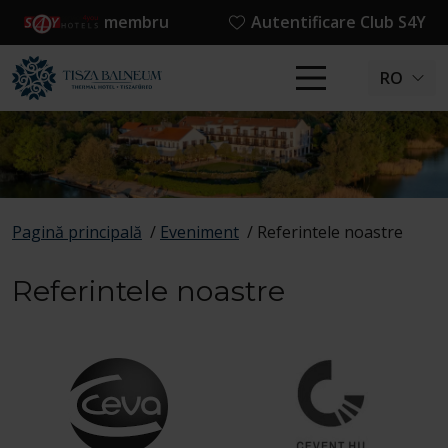
membru
Autentificare Club S4Y
RO
Pagină principală
/
Eveniment
/
Referintele noastre
Referintele noastre