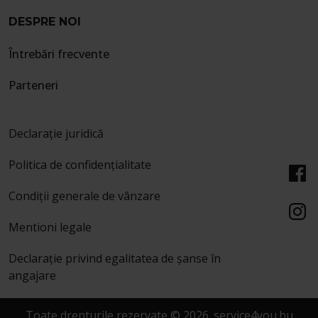
DESPRE NOI
Întrebări frecvente
Parteneri
Declarație juridică
Politica de confidențialitate
Condiții generale de vânzare
Mentioni legale
Declarație privind egalitatea de șanse în
angajare
Toate drepturile rezervate © 2026. service4you.hu