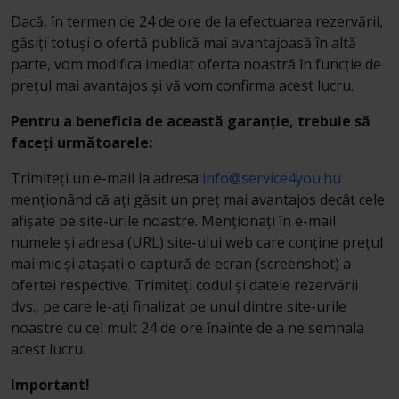
Dacă, în termen de 24 de ore de la efectuarea rezervării,
găsiți totuși o ofertă publică mai avantajoasă în altă
parte, vom modifica imediat oferta noastră în funcție de
prețul mai avantajos și vă vom confirma acest lucru.
Pentru a beneficia de această garanție, trebuie să
faceți următoarele:
Trimiteți un e-mail la adresa
info@service4you.hu
menționând că ați găsit un preț mai avantajos decât cele
afișate pe site-urile noastre. Menționați în e-mail
numele și adresa (URL) site-ului web care conține prețul
mai mic și atașați o captură de ecran (screenshot) a
ofertei respective. Trimiteți codul și datele rezervării
dvs., pe care le-ați finalizat pe unul dintre site-urile
noastre cu cel mult 24 de ore înainte de a ne semnala
acest lucru.
Important!