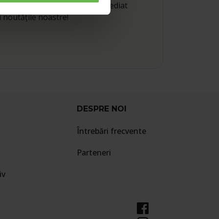
er-ul nostru pentru a primi imediat
i noutățile noastre!
DESPRE NOI
Întrebări frecvente
Parteneri
iv