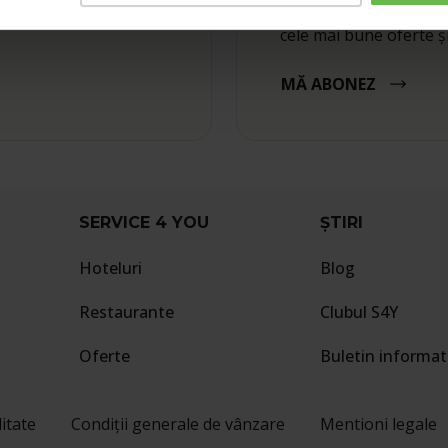
litate și rezervați
Abonați-vă la newslett
cele mai bune oferte ș
MĂ ABONEZ
SERVICE 4 YOU
ȘTIRI
Hoteluri
Blog
Restaurante
Clubul S4Y
Oferte
Buletin informat
litate
Condiții generale de vânzare
Mentioni legale