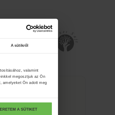
A sütikről
tosításához, valamint
einkkel megosztjuk az Ön
l, amelyeket Ön adott meg
ewsletter
ERETEM A SÜTIKET