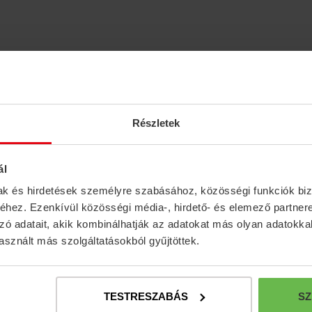
Részletek
ál
mak és hirdetések személyre szabásához, közösségi funkciók biz
hez. Ezenkívül közösségi média-, hirdető- és elemező partner
zó adatait, akik kombinálhatják az adatokat más olyan adatokka
sznált más szolgáltatásokból gyűjtöttek.
Abonare la n
TESTRESZABÁS
SZ