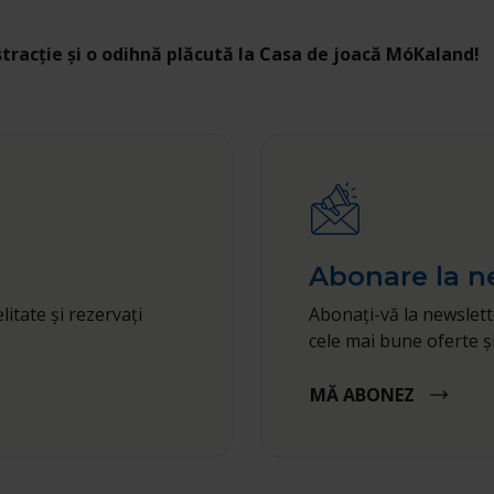
stracție și o odihnă plăcută la Casa de joacă MóKaland!
Abonare la n
litate și rezervați
Abonați-vă la newslett
cele mai bune oferte ș
MĂ ABONEZ