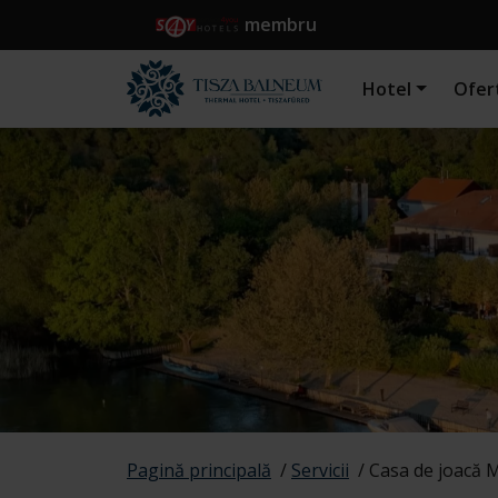
membru
Hotel
Ofer
Pagină principală
/
Servicii
/
Casa de joacă 