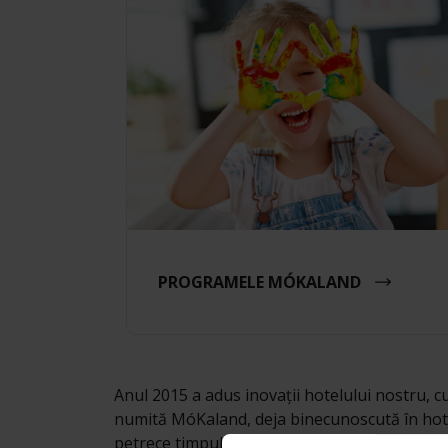
PROGRAMELE MÓKALAND
Anul 2015 a adus inovații hotelului nostru, cu
numită MóKaland, deja binecunoscută în hotel
petrece timpul într-o căsuță de joacă decora