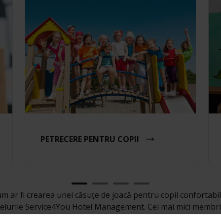
PETRECERE PENTRU COPII
m ar fi crearea unei căsuțe de joacă pentru copii confortabile
urile Service4You Hotel Management. Cei mai mici membri ai 
tă cu minunate picturi murale cu personaje de basm, realiza