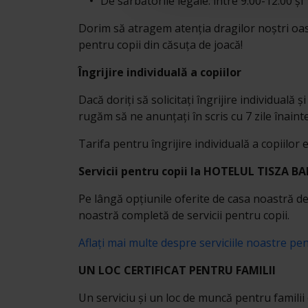
De sărbătorile legale: între 9:00-12:00 și 
Dorim să atragem atenția dragilor noștri oasp
pentru copii din căsuța de joacă!
Îngrijire individuală a copiilor
Dacă doriți să solicitați îngrijire individuală 
rugăm să ne anunțați în scris cu 7 zile înai
Tarifa pentru îngrijire individuală a copiilor 
Servicii pentru copii la HOTELUL TISZA 
Pe lângă opțiunile oferite de casa noastră de 
noastră completă de servicii pentru copii.
Aflați mai multe despre serviciile noastre pen
UN LOC CERTIFICAT PENTRU FAMILII
Un serviciu și un loc de muncă pentru familii 