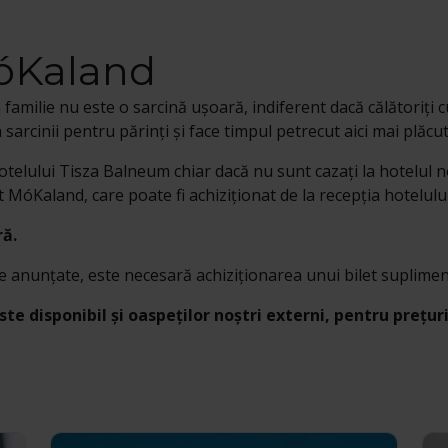
MóKaland
familie nu este o sarcină ușoară, indiferent dacă călătoriți
sarcinii pentru părinți și face timpul petrecut aici mai plăcut
telului Tisza Balneum chiar dacă nu sunt cazați la hotelul nos
et MóKaland, care poate fi achiziționat de la recepția hotelulu
ră.
le anunțate, este necesară achiziționarea unui bilet supliment
e disponibil și oaspeților noștri externi, pentru prețur