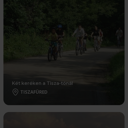
Két keréken a Tisza-tónál
TISZAFÜRED
Részletek