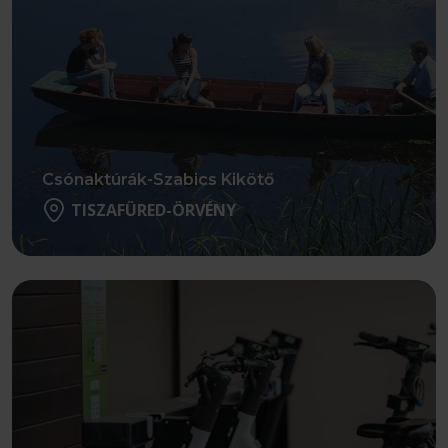
Csónaktúrák-Szabics Kikötő
TISZAFÜRED-ÖRVÉNY
Részletek