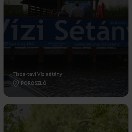
Tisza-tavi Vízisétány
POROSZLÓ
Részletek