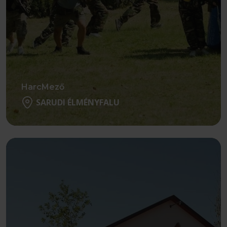
HarcMező
SARUDI ÉLMÉNYFALU
Részletek