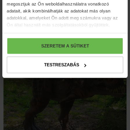
megosztjuk az Ön weboldalhasználatra vonatkozó
ABÁDSZALÓK
adatait, akik kombinálhatják az adatokat más olyan
adatokkal, amelyeket Ön adott meg számukra vagy az
Részletek
Ön által használt más szolgáltatásokból gyűjtöttek.
SZERETEM A SÜTIKET
TESTRESZABÁS