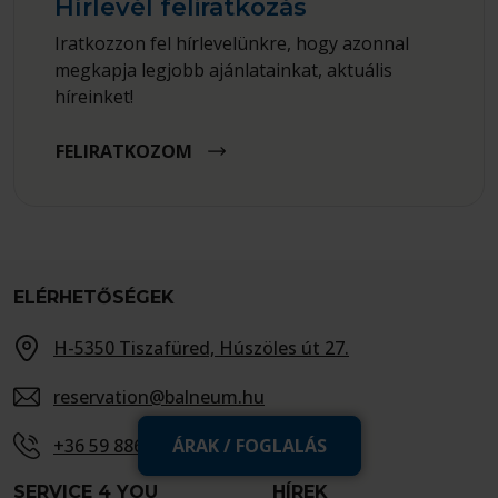
Hírlevél feliratkozás
Iratkozzon fel hírlevelünkre, hogy azonnal
megkapja legjobb ajánlatainkat, aktuális
híreinket!
FELIRATKOZOM
ELÉRHETŐSÉGEK
H-5350 Tiszafüred, Húszöles út 27.
reservation@balneum.hu
ÁRAK / FOGLALÁS
+36 59 886 200
SERVICE 4 YOU
HÍREK