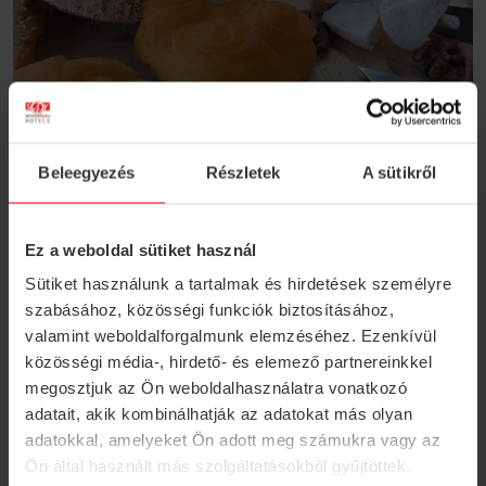
Beleegyezés
Részletek
A sütikről
VISSZA A LISTAOLDALRA
Ez a weboldal sütiket használ
Sütiket használunk a tartalmak és hirdetések személyre
szabásához, közösségi funkciók biztosításához,
valamint weboldalforgalmunk elemzéséhez. Ezenkívül
közösségi média-, hirdető- és elemező partnereinkkel
megosztjuk az Ön weboldalhasználatra vonatkozó
S4Y Klub
adatait, akik kombinálhatják az adatokat más olyan
adatokkal, amelyeket Ön adott meg számukra vagy az
Regisztráljon törzsvendégprogramunkba és
Ön által használt más szolgáltatásokból gyűjtöttek.
foglaljon kedvezményesen szállást bármely