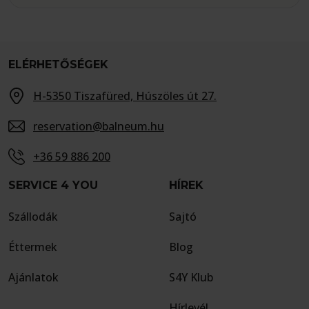
ELÉRHETŐSÉGEK
H-5350 Tiszafüred, Húszöles út 27.
reservation@balneum.hu
+36 59 886 200
SERVICE 4 YOU
HÍREK
Szállodák
Sajtó
Éttermek
Blog
Ajánlatok
S4Y Klub
Hírlevél