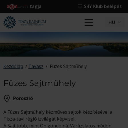
tagja
S4Y Klub belépés
HU
Kezdőlap
/
Tavasz
/
Füzes Sajtműhely
Füzes Sajtműhely
Poroszló
A Füzes Sajtműhely kézműves sajtok készítésével a
Tisza-tavi régió ízvilágát képviseli.
A Sajt több, mint Ön gondolná. Varázslatos módon