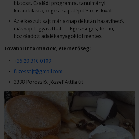
biztosít. Családi programra, tanulmányi
kirándulásra, céges csapatépítésre is kiváló.
Az elkészült sajt már aznap délután hazavihető,
másnap fogyasztható. Egészséges, finom,
hozzáadott adalékanyagoktól mentes.
További információk, elérhetőség:
+36 20 310 0109
fuzessajt@gmail.com
3388 Poroszló, József Attila út