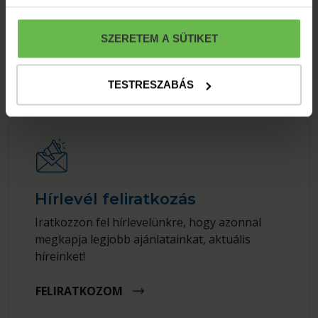
S4Y szállodában!
SZERETEM A SÜTIKET
ÉRDEKEL
TESTRESZABÁS
Hírlevél feliratkozás
Iratkozzon fel hírlevelünkre, hogy azonnal
megkapja legjobb ajánlatainkat, aktuális
híreinket!
FELIRATKOZOM