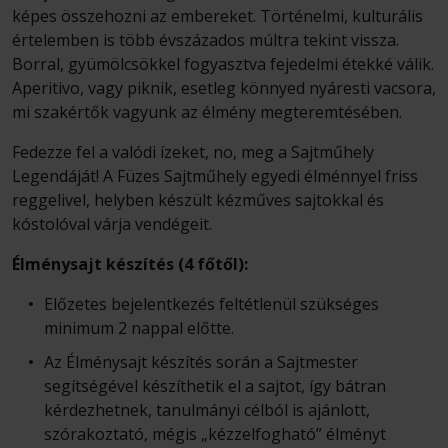
képes összehozni az embereket. Történelmi, kulturális
értelemben is több évszázados múltra tekint vissza.
Borral, gyümölcsökkel fogyasztva fejedelmi étekké válik.
Aperitivo, vagy piknik, esetleg könnyed nyáresti vacsora,
mi szakértők vagyunk az élmény megteremtésében.
Fedezze fel a valódi ízeket, no, meg a Sajtműhely
Legendáját! A Füzes Sajtműhely egyedi élménnyel friss
reggelivel, helyben készült kézműves sajtokkal és
kóstolóval várja vendégeit.
Élménysajt készítés (4 főtől):
Előzetes bejelentkezés feltétlenül szükséges
minimum 2 nappal előtte.
Az Élménysajt készítés során a Sajtmester
segítségével készíthetik el a sajtot, így bátran
kérdezhetnek, tanulmányi célból is ajánlott,
szórakoztató, mégis „kézzelfogható” élményt