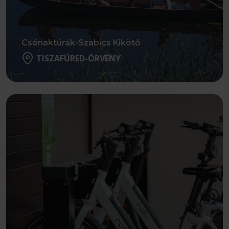
Csónaktúrák-Szabics Kikötő
TISZAFÜRED-ÖRVÉNY
Részletek