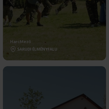
HarcMező
SARUDI ÉLMÉNYFALU
Részletek