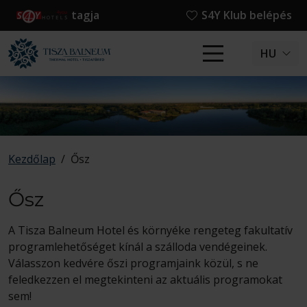
tagja
S4Y Klub belépés
HU
Kezdőlap
/
Ősz
Ősz
A Tisza Balneum Hotel és környéke rengeteg fakultatív
programlehetőséget kínál a szálloda vendégeinek.
Válasszon kedvére őszi programjaink közül, s ne
feledkezzen el megtekinteni az aktuális programokat
sem!