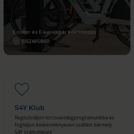
E-roller és E-kerékpár kölcsönzés
TISZAFÜRED
Részletek
S4Y Klub
Regisztráljon törzsvendégprogramunkba és
foglaljon kedvezményesen szállást bármely
S4Y szállodában!