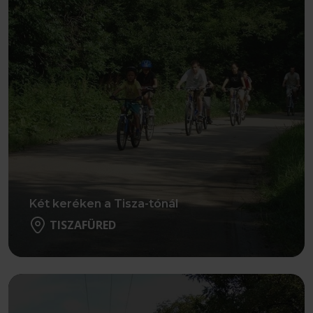
Két keréken a Tisza-tónál
TISZAFÜRED
Részletek