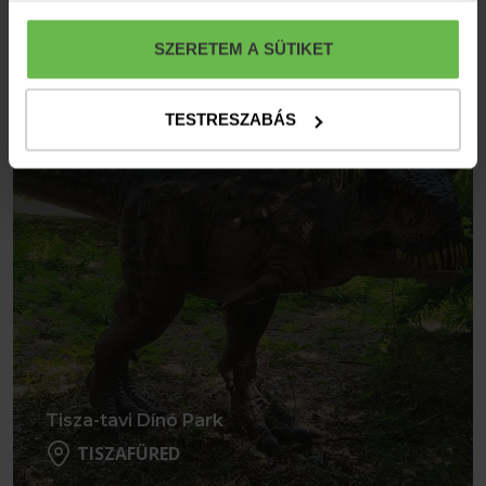
Részletek
SZERETEM A SÜTIKET
TESTRESZABÁS
Tisza-tavi Dínó Park
TISZAFÜRED