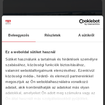
Beleegyezés
Részletek
A sütikről
Ez a weboldal sütiket használ
Sütiket használunk a tartalmak és hirdetések személyre
szabásához, közösségi funkciók biztosításához,
valamint weboldalforgalmunk elemzéséhez. Ezenkívül
közösségi média-, hirdető- és elemező partnereinkkel
megosztjuk az Ön weboldalhasználatra vonatkozó
Tisza-tavi Ökocentrum
adatait, akik kombinálhatják az adatokat más olyan
POROSZLÓ
adatokkal, amelyeket Ön adott meg számukra vagy az
Ön által használt más szolgáltatásokból gyűjtöttek.