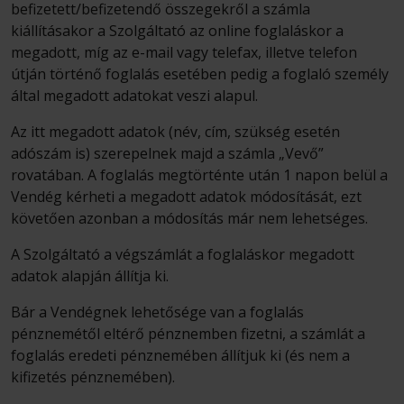
befizetett/befizetendő összegekről a számla
kiállításakor a Szolgáltató az online foglaláskor a
megadott, míg az e-mail vagy telefax, illetve telefon
útján történő foglalás esetében pedig a foglaló személy
által megadott adatokat veszi alapul.
Az itt megadott adatok (név, cím, szükség esetén
adószám is) szerepelnek majd a számla „Vevő”
rovatában. A foglalás megtörténte után 1 napon belül a
Vendég kérheti a megadott adatok módosítását, ezt
követően azonban a módosítás már nem lehetséges.
A Szolgáltató a végszámlát a foglaláskor megadott
adatok alapján állítja ki.
Bár a Vendégnek lehetősége van a foglalás
pénznemétől eltérő pénznemben fizetni, a számlát a
foglalás eredeti pénznemében állítjuk ki (és nem a
kifizetés pénznemében).