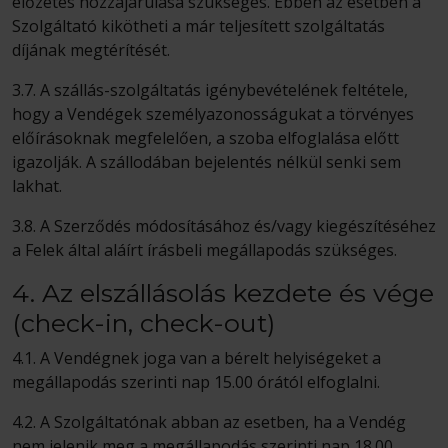
előzetes hozzájárulása szükséges. Ebben az esetben a
Szolgáltató kikötheti a már teljesített szolgáltatás
díjának megtérítését.
3.7. A szállás-szolgáltatás igénybevételének feltétele,
hogy a Vendégek személyazonosságukat a törvényes
előírásoknak megfelelően, a szoba elfoglalása előtt
igazolják. A szállodában bejelentés nélkül senki sem
lakhat.
3.8. A Szerződés módosításához és/vagy kiegészítéséhez
a Felek által aláírt írásbeli megállapodás szükséges.
4. Az elszállásolás kezdete és vége
(check-in, check-out)
4.1. A Vendégnek joga van a bérelt helyiségeket a
megállapodás szerinti nap 15.00 órától elfoglalni.
4.2. A Szolgáltatónak abban az esetben, ha a Vendég
nem jelenik meg a megállapodás szerinti nap 18.00