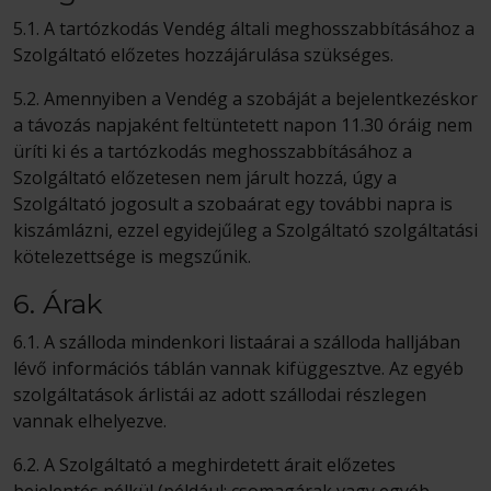
5.1. A tartózkodás Vendég általi meghosszabbításához a
Szolgáltató előzetes hozzájárulása szükséges.
5.2. Amennyiben a Vendég a szobáját a bejelentkezéskor
a távozás napjaként feltüntetett napon 11.30 óráig nem
üríti ki és a tartózkodás meghosszabbításához a
Szolgáltató előzetesen nem járult hozzá, úgy a
Szolgáltató jogosult a szobaárat egy további napra is
kiszámlázni, ezzel egyidejűleg a Szolgáltató szolgáltatási
kötelezettsége is megszűnik.
6. Árak
6.1. A szálloda mindenkori listaárai a szálloda halljában
lévő információs táblán vannak kifüggesztve. Az egyéb
szolgáltatások árlistái az adott szállodai részlegen
vannak elhelyezve.
6.2. A Szolgáltató a meghirdetett árait előzetes