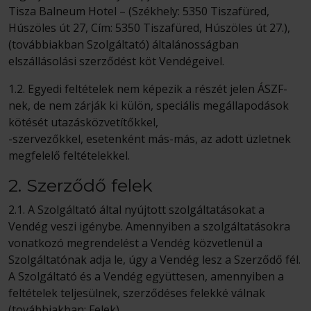
Tisza Balneum Hotel – (Székhely: 5350 Tiszafüred,
Húszöles út 27, Cím: 5350 Tiszafüred, Húszöles út 27.),
(továbbiakban Szolgáltató) általánosságban
elszállásolási szerződést köt Vendégeivel.
1.2. Egyedi feltételek nem képezik a részét jelen ÁSZF-
nek, de nem zárják ki külön, speciális megállapodások
kötését utazásközvetítőkkel,
-szervezőkkel, esetenként más-más, az adott üzletnek
megfelelő feltételekkel.
2. Szerződő felek
2.1. A Szolgáltató által nyújtott szolgáltatásokat a
Vendég veszi igénybe. Amennyiben a szolgáltatásokra
vonatkozó megrendelést a Vendég közvetlenül a
Szolgáltatónak adja le, úgy a Vendég lesz a Szerződő fél.
A Szolgáltató és a Vendég együttesen, amennyiben a
feltételek teljesülnek, szerződéses felekké válnak
(továbbiakban: Felek).