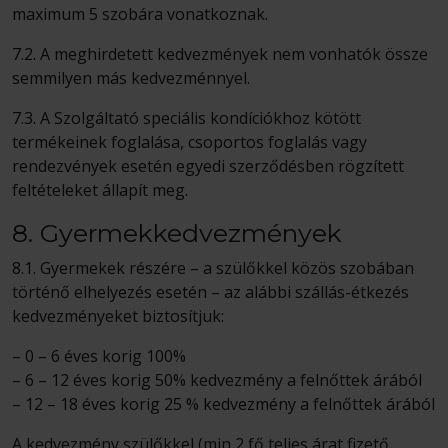
maximum 5 szobára vonatkoznak.
7.2. A meghirdetett kedvezmények nem vonhatók össze
semmilyen más kedvezménnyel.
7.3. A Szolgáltató speciális kondíciókhoz kötött
termékeinek foglalása, csoportos foglalás vagy
rendezvények esetén egyedi szerződésben rögzített
feltételeket állapít meg.
8. Gyermekkedvezmények
8.1. Gyermekek részére – a szülőkkel közös szobában
történő elhelyezés esetén – az alábbi szállás-étkezés
kedvezményeket biztosítjuk:
–
0 – 6 éves korig 100%
–
6 – 12 éves korig 50% kedvezmény a felnőttek árából
– 12 – 18 éves korig 25 % kedvezmény a felnőttek árából
A kedvezmény szülőkkel (min 2 fő teljes árat fizető