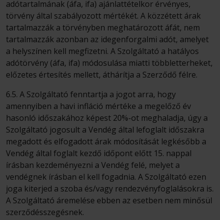
adótartalmának (áfa, ifa) ajánlattételkor érvényes,
törvény által szabályozott mértékét. A közzétett árak
tartalmazzák a törvényben meghatározott áfát, nem
tartalmazzák azonban az idegenforgalmi adót, amelyet
a helyszínen kell megfizetni. A Szolgáltató a hatályos
adótörvény (áfa, ifa) módosulása miatti többletterheket,
előzetes értesítés mellett, áthárítja a Szerződő félre.
6.5. A Szolgáltató fenntartja a jogot arra, hogy
amennyiben a havi infláció mértéke a megelőző év
hasonló időszakához képest 20%-ot meghaladja, úgy a
Szolgáltató jogosult a Vendég által lefoglalt időszakra
megadott és elfogadott árak módosítását legkésőbb a
Vendég által foglalt kezdő időpont előtt 15. nappal
írásban kezdeményezni a Vendég felé, melyet a
vendégnek írásban el kell fogadnia. A Szolgáltató ezen
joga kiterjed a szoba és/vagy rendezvényfoglalásokra is.
A Szolgáltató áremelése ebben az esetben nem minősül
szerződésszegésnek.