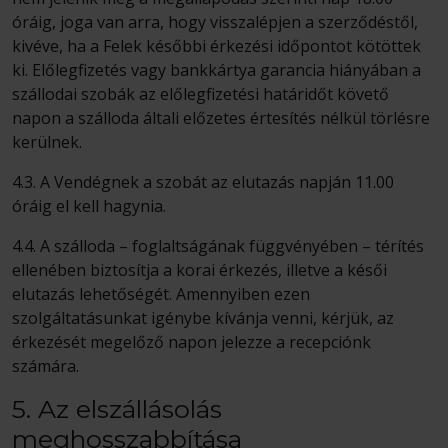
óráig, joga van arra, hogy visszalépjen a szerződéstől,
kivéve, ha a Felek későbbi érkezési időpontot kötöttek
ki. Előlegfizetés vagy bankkártya garancia hiányában a
szállodai szobák az előlegfizetési határidőt követő
napon a szálloda általi előzetes értesítés nélkül törlésre
kerülnek.
4.3. A Vendégnek a szobát az elutazás napján 11.00
óráig el kell hagynia.
4.4. A szálloda – foglaltságának függvényében – térítés
ellenében biztosítja a korai érkezés, illetve a késői
elutazás lehetőségét. Amennyiben ezen
szolgáltatásunkat igénybe kívánja venni, kérjük, az
érkezését megelőző napon jelezze a recepciónk
számára.
5. Az elszállásolás
meghosszabbítása