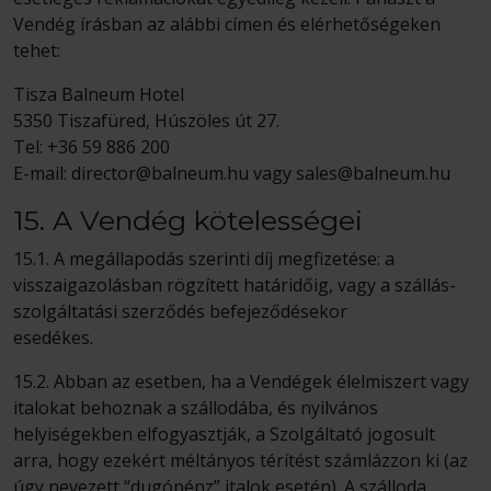
Vendég írásban az alábbi címen és elérhetőségeken
tehet:
Tisza Balneum Hotel
5350 Tiszafüred, Húszöles út 27.
Tel: +36 59 886 200
E-mail: director@balneum.hu vagy sales@balneum.hu
15. A Vendég kötelességei
15.1. A megállapodás szerinti díj megfizetése: a
visszaigazolásban rögzített határidőig, vagy a szállás-
szolgáltatási szerződés befejeződésekor
esedékes.
15.2. Abban az esetben, ha a Vendégek élelmiszert vagy
italokat behoznak a szállodába, és nyilvános
helyiségekben elfogyasztják, a Szolgáltató jogosult
arra, hogy ezekért méltányos térítést számlázzon ki (az
úgy nevezett “dugópénz” italok esetén). A szálloda