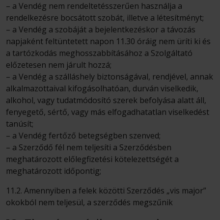
– a Vendég nem rendeltetésszerűen használja a
rendelkezésre bocsátott szobát, illetve a létesítményt;
– a Vendég a szobáját a bejelentkezéskor a távozás
napjaként feltüntetett napon 11.30 óráig nem üríti ki és
a tartózkodás meghosszabbításához a Szolgáltató
előzetesen nem járult hozzá;
– a Vendég a szálláshely biztonságával, rendjével, annak
alkalmazottaival kifogásolhatóan, durván viselkedik,
alkohol, vagy tudatmódosító szerek befolyása alatt áll,
fenyegető, sértő, vagy más elfogadhatatlan viselkedést
tanúsít;
– a Vendég fertőző betegségben szenved;
– a Szerződő fél nem teljesíti a Szerződésben
meghatározott előlegfizetési kötelezettségét a
meghatározott időpontig;
11.2. Amennyiben a felek közötti Szerződés „vis major”
okokból nem teljesül, a szerződés megszűnik