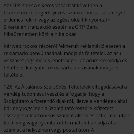
Az OTP Bank a sikeres vásárlást követően a
tranzakcióról engedélyezési számot bocsát ki, amelyet
érdemes felírni vagy az egész oldalt kinyomtatni.
Sikertelen tranzakció esetén az OTP Bank
hibaüzenetben közli a hiba okát.
Kártyabirtokos részéről felmerült reklamáció esetén a
reklamáció benyújtásának módja és feltételei, az áru
visszavét jogcímei és lehetőségei, az árucsere módja és
feltételei, kártyabirtokos kártalanításának módja és
feltételei.
12.6. Az Általános Szerződési Feltételek elfogadásával a
Vendég tudomásul veszi és elfogadja, hogy a
Szolgáltató a fizetendő díjakról, illetve a Vendégek által
bármely jogcímen a Szolgáltató részére kifizetett
összegről elektronikus számlát állít ki és azt e-mail útján
küldi meg vagy nyomtatott formátumban adja át a
számlát a helyszínen vagy postai úton. A