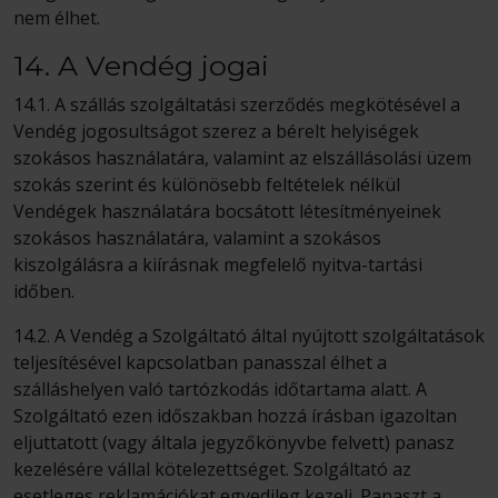
nem élhet.
14. A Vendég jogai
14.1. A szállás szolgáltatási szerződés megkötésével a
Vendég jogosultságot szerez a bérelt helyiségek
szokásos használatára, valamint az elszállásolási üzem
szokás szerint és különösebb feltételek nélkül
Vendégek használatára bocsátott létesítményeinek
szokásos használatára, valamint a szokásos
kiszolgálásra a kiírásnak megfelelő nyitva-tartási
időben.
14.2. A Vendég a Szolgáltató által nyújtott szolgáltatások
teljesítésével kapcsolatban panasszal élhet a
szálláshelyen való tartózkodás időtartama alatt. A
Szolgáltató ezen időszakban hozzá írásban igazoltan
eljuttatott (vagy általa jegyzőkönyvbe felvett) panasz
kezelésére vállal kötelezettséget. Szolgáltató az
esetleges reklamációkat egyedileg kezeli. Panaszt a