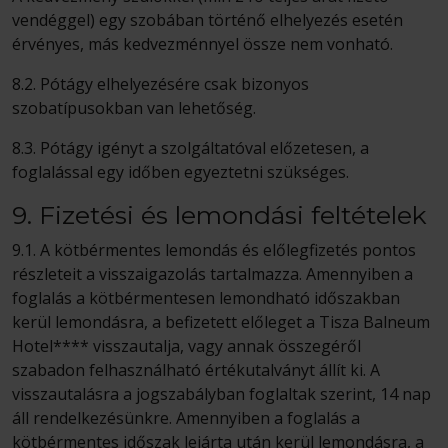
vendéggel) egy szobában történő elhelyezés esetén
érvényes, más kedvezménnyel össze nem vonható.
8.2. Pótágy elhelyezésére csak bizonyos
szobatípusokban van lehetőség.
8.3. Pótágy igényt a szolgáltatóval előzetesen, a
foglalással egy időben egyeztetni szükséges.
9. Fizetési és lemondási feltételek
9.1. A kötbérmentes lemondás és előlegfizetés pontos
részleteit a visszaigazolás tartalmazza. Amennyiben a
foglalás a kötbérmentesen lemondható időszakban
kerül lemondásra, a befizetett előleget a Tisza Balneum
Hotel**** visszautalja, vagy annak összegéről
szabadon felhasználható értékutalványt állít ki. A
visszautalásra a jogszabályban foglaltak szerint, 14 nap
áll rendelkezésünkre. Amennyiben a foglalás a
kötbérmentes időszak lejárta után kerül lemondásra, a