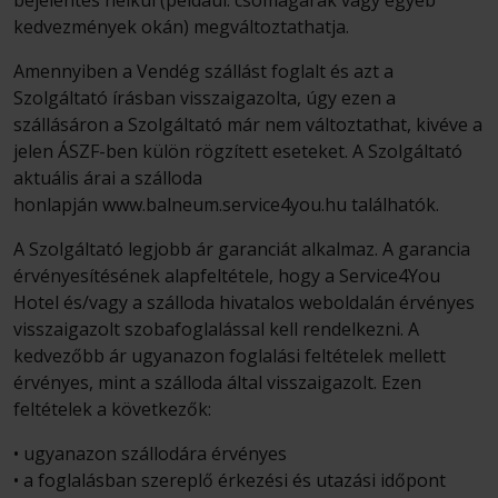
bejelentés nélkül (például: csomagárak vagy egyéb
kedvezmények okán) megváltoztathatja.
Amennyiben a Vendég szállást foglalt és azt a
Szolgáltató írásban visszaigazolta, úgy ezen a
szállásáron a Szolgáltató már nem változtathat, kivéve a
jelen ÁSZF-ben külön rögzített eseteket. A Szolgáltató
aktuális árai a szálloda
honlapján www.balneum.service4you.hu találhatók.
A Szolgáltató legjobb ár garanciát alkalmaz. A garancia
érvényesítésének alapfeltétele, hogy a Service4You
Hotel és/vagy a szálloda hivatalos weboldalán érvényes
visszaigazolt szobafoglalással kell rendelkezni. A
kedvezőbb ár ugyanazon foglalási feltételek mellett
érvényes, mint a szálloda által visszaigazolt. Ezen
feltételek a következők:
• ugyanazon szállodára érvényes
• a foglalásban szereplő érkezési és utazási időpont