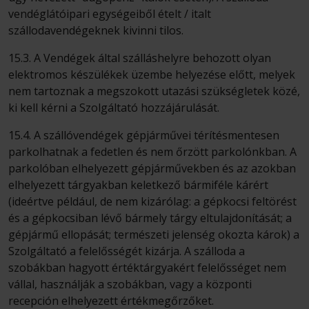
vendéglátóipari egységeiből ételt / italt
szállodavendégeknek kivinni tilos.
15.3. A Vendégek által szálláshelyre behozott olyan
elektromos készülékek üzembe helyezése előtt, melyek
nem tartoznak a megszokott utazási szükségletek közé,
ki kell kérni a Szolgáltató hozzájárulását.
15.4. A szállóvendégek gépjárművei térítésmentesen
parkolhatnak a fedetlen és nem őrzött parkolónkban. A
parkolóban elhelyezett gépjárművekben és az azokban
elhelyezett tárgyakban keletkező bármiféle kárért
(ideértve például, de nem kizárólag: a gépkocsi feltörést
és a gépkocsiban lévő bármely tárgy eltulajdonítását; a
gépjármű ellopását; természeti jelenség okozta károk) a
Szolgáltató a felelősségét kizárja. A szálloda a
szobákban hagyott értéktárgyakért felelősséget nem
vállal, használják a szobákban, vagy a központi
recepción elhelyezett értékmegőrzőket.