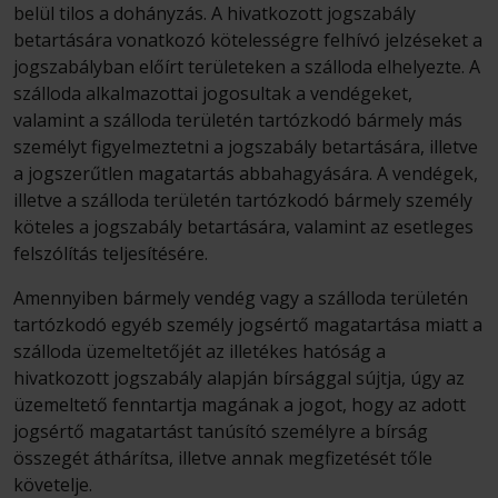
belül tilos a dohányzás. A hivatkozott jogszabály
betartására vonatkozó kötelességre felhívó jelzéseket a
jogszabályban előírt területeken a szálloda elhelyezte. A
szálloda alkalmazottai jogosultak a vendégeket,
valamint a szálloda területén tartózkodó bármely más
személyt figyelmeztetni a jogszabály betartására, illetve
a jogszerűtlen magatartás abbahagyására. A vendégek,
illetve a szálloda területén tartózkodó bármely személy
köteles a jogszabály betartására, valamint az esetleges
felszólítás teljesítésére.
Amennyiben bármely vendég vagy a szálloda területén
tartózkodó egyéb személy jogsértő magatartása miatt a
szálloda üzemeltetőjét az illetékes hatóság a
hivatkozott jogszabály alapján bírsággal sújtja, úgy az
üzemeltető fenntartja magának a jogot, hogy az adott
jogsértő magatartást tanúsító személyre a bírság
összegét áthárítsa, illetve annak megfizetését tőle
követelje.