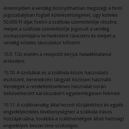
Amennyiben a vendég bizonyíthatóan megszegi a fenti
jogszabályban foglalt kötelezettségeket, úgy köteles
50.000 Ft díjat fizetni a szálloda üzemeltetője részére,
melyet a szálloda üzemeltetője jogosult a vendég
szobaszámlájára terhelésként rávezetni és melyet a
vendég köteles távozáskor kifizetni.
15.9. Tűz esetén a recepciót kérjük haladéktalanul
értesíteni.
15.10. A szobákat és a szálloda közös használatú
eszközeit, berendezési tárgyait közösen használó
Vendégek a rendeltetésellenes használat során
bekövetkezett károkozásért egyetemlegesen felelnek.
15.11. A szállóvendég által hozott tűzijátékhoz és egyéb
engedélyköteles tevékenységhez a szálloda írásos
hozzájárulása, továbbá a szállóvendégek általi hatósági
engedélyek beszerzése szükséges.