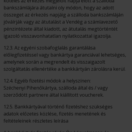
köteles az érkezés megjelölt napja előtt a szálloda
bankszámlájára átutalni oly módon, hogy az adott
összeget az érkezés napjáig a szálloda bankszámláján
jóváírják vagy az átutalást a Vendég a számlavezető
pénzintézete által kiadott, az átutalás megtörténtét
igazoló visszavonhatatlan nyilatkozattal igazolja.
12.3. Az egyéni szobafoglalás garantálása
előlegfizetéssel vagy bankártya garanciával lehetséges,
amelynek során a megrendelt és visszaigazolt
szolgáltatás ellenértéke a bankkártyán zárolásra kerül.
12.4. Egyéb fizetési módok a helyszínen:
Széchenyi Pihenőkártya, szálloda által és / vagy
szerződött partnere által kiállított voucherek.
12.5. Bankkártyával történő fizetéshez szükséges
adatok előzetes közlése, fizetés menetének és
feltételeinek részletes leírása