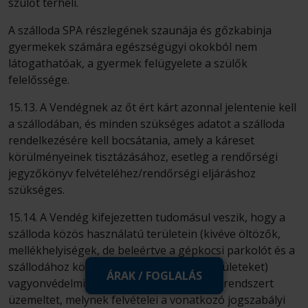
szülőt terheli.
A szálloda SPA részlegének szaunája és gőzkabinja
gyermekek számára egészségügyi okokból nem
látogathatóak, a gyermek felügyelete a szülők
felelőssége.
15.13. A Vendégnek az őt ért kárt azonnal jelentenie kell
a szállodában, és minden szükséges adatot a szálloda
rendelkezésére kell bocsátania, amely a káreset
körülményeinek tisztázásához, esetleg a rendőrségi
jegyzőkönyv felvételéhez/rendőrségi eljáráshoz
szükséges.
15.14. A Vendég kifejezetten tudomásul veszik, hogy a
szálloda közös használatú területein (kivéve öltözők,
mellékhelyiségek, de beleértve a gépkocsi parkolót és a
szállodához közvetlenül tartozó külső területeket)
ÁRAK / FOGLALÁS
vagyonvédelmi okokból zártláncú kamerarendszert
üzemeltet, melynek felvételei a vonatkozó jogszabályi