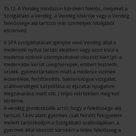
15.12. A Vendég mindazon károkért felelős, melyeket a
Szolgáltató a Vendég, a Vendég kísérője vagy a Vendég
felelőssége alá tartozó más személyek hibájából
elszenved.
A SPA szolgáltatásait igénybe vevő Vendég által a
medencék nyitva tartási idejében vagy azon kívül a
medence vizének szennyezésével okozott kárt (pl.: a
medencébe került üvegcserepek, emberi testnedv,
ürülék, gyomortartalom miatt a medence vizének
lecserélése, fertőtlenítés, bakteriológiai vizsgálat,
szállóvendégek kárpótlása az éjszakai nyugalom
megzavarása miatt stb. ) teljes mértékben meg kell
térítenie.
A vendég gondoskodik arról, hogy a felelőssége alá
tartozó 14 év alatti gyermek csak felnőtt felügyelete
mellett tartózkodjon a Szolgáltató szállodájában, a
gyermek által okozott károkért a teljes felelősség a