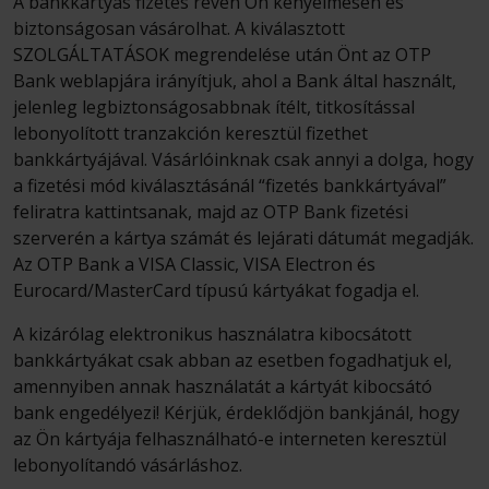
A bankkártyás fizetés révén Ön kényelmesen és
biztonságosan vásárolhat. A kiválasztott
SZOLGÁLTATÁSOK megrendelése után Önt az OTP
Bank weblapjára irányítjuk, ahol a Bank által használt,
jelenleg legbiztonságosabbnak ítélt, titkosítással
lebonyolított tranzakción keresztül fizethet
bankkártyájával. Vásárlóinknak csak annyi a dolga, hogy
a fizetési mód kiválasztásánál “fizetés bankkártyával”
feliratra kattintsanak, majd az OTP Bank fizetési
szerverén a kártya számát és lejárati dátumát megadják.
Az OTP Bank a VISA Classic, VISA Electron és
Eurocard/MasterCard típusú kártyákat fogadja el.
A kizárólag elektronikus használatra kibocsátott
bankkártyákat csak abban az esetben fogadhatjuk el,
amennyiben annak használatát a kártyát kibocsátó
bank engedélyezi! Kérjük, érdeklődjön bankjánál, hogy
az Ön kártyája felhasználható-e interneten keresztül
lebonyolítandó vásárláshoz.