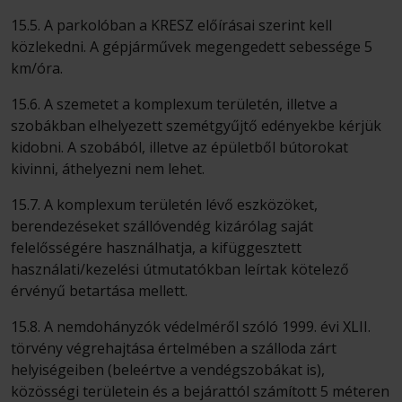
15.5. A parkolóban a KRESZ előírásai szerint kell
közlekedni. A gépjárművek megengedett sebessége 5
km/óra.
15.6. A szemetet a komplexum területén, illetve a
szobákban elhelyezett szemétgyűjtő edényekbe kérjük
kidobni. A szobából, illetve az épületből bútorokat
kivinni, áthelyezni nem lehet.
15.7. A komplexum területén lévő eszközöket,
berendezéseket szállóvendég kizárólag saját
felelősségére használhatja, a kifüggesztett
használati/kezelési útmutatókban leírtak kötelező
érvényű betartása mellett.
15.8. A nemdohányzók védelméről szóló 1999. évi XLII.
törvény végrehajtása értelmében a szálloda zárt
helyiségeiben (beleértve a vendégszobákat is),
közösségi területein és a bejárattól számított 5 méteren