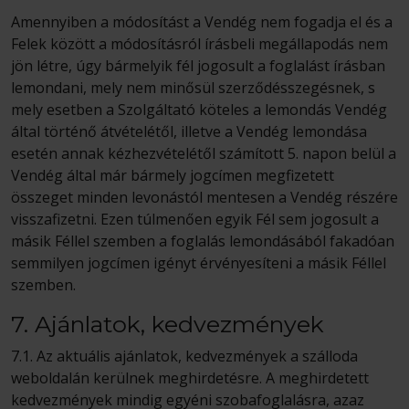
Amennyiben a módosítást a Vendég nem fogadja el és a
Felek között a módosításról írásbeli megállapodás nem
jön létre, úgy bármelyik fél jogosult a foglalást írásban
lemondani, mely nem minősül szerződésszegésnek, s
mely esetben a Szolgáltató köteles a lemondás Vendég
által történő átvételétől, illetve a Vendég lemondása
esetén annak kézhezvételétől számított 5. napon belül a
Vendég által már bármely jogcímen megfizetett
összeget minden levonástól mentesen a Vendég részére
visszafizetni. Ezen túlmenően egyik Fél sem jogosult a
másik Féllel szemben a foglalás lemondásából fakadóan
semmilyen jogcímen igényt érvényesíteni a másik Féllel
szemben.
7. Ajánlatok, kedvezmények
7.1. Az aktuális ajánlatok, kedvezmények a szálloda
weboldalán kerülnek meghirdetésre. A meghirdetett
kedvezmények mindig egyéni szobafoglalásra, azaz