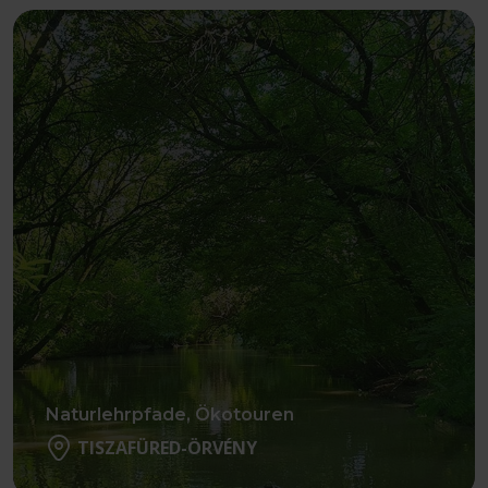
Naturlehrpfade, Ökotouren
TISZAFÜRED-ÖRVÉNY