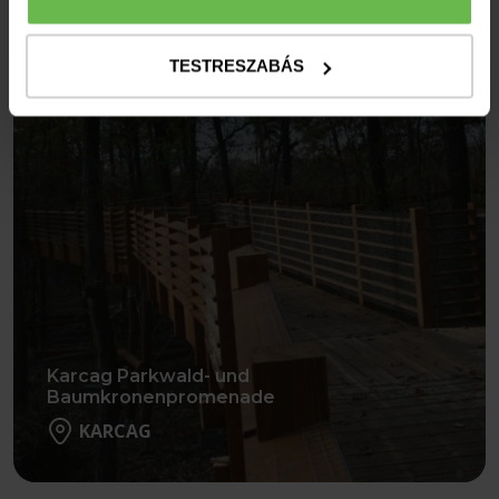
TESTRESZABÁS
Karcag Parkwald- und
Baumkronenpromenade
KARCAG
Weiter