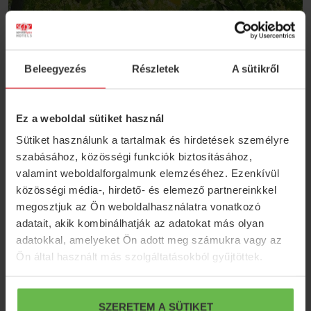
Beleegyezés
Részletek
A sütikről
Ez a weboldal sütiket használ
Sütiket használunk a tartalmak és hirdetések személyre
szabásához, közösségi funkciók biztosításához,
valamint weboldalforgalmunk elemzéséhez. Ezenkívül
közösségi média-, hirdető- és elemező partnereinkkel
megosztjuk az Ön weboldalhasználatra vonatkozó
adatait, akik kombinálhatják az adatokat más olyan
Dinosaurier-Park am Theiß-See
adatokkal, amelyeket Ön adott meg számukra vagy az
TISZAFÜRED
Ön által használt más szolgáltatásokból gyűjtöttek.
Weiter
SZERETEM A SÜTIKET