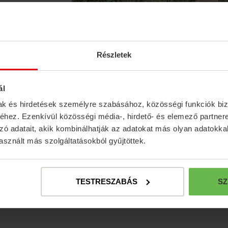
ogelarten
liegen die Vögel
sam nach
Részletek
b und
 seltener
men um uns
ál
fahren. Dies ist
mak és hirdetések személyre szabásához, közösségi funkciók biz
end Gesichter
hez. Ezenkívül közösségi média-, hirdető- és elemező partner
kel sehen kann.
zó adatait, akik kombinálhatják az adatokat más olyan adatokka
sznált más szolgáltatásokból gyűjtöttek.
Sees gesenkt
le ruhen sich
TESTRESZABÁS
SZ