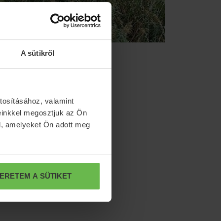
A sütikről
tosításához, valamint
einkkel megosztjuk az Ön
l, amelyeket Ön adott meg
ERETEM A SÜTIKET