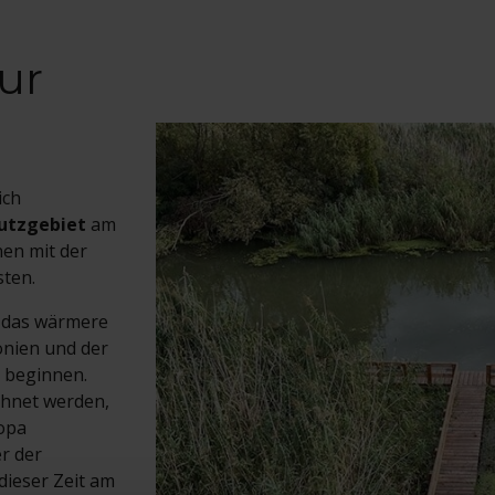
ur
ich
utzgebiet
am
nen mit der
sten.
 das wärmere
onien und der
 beginnen.
ichnet werden,
ropa
er der
 dieser Zeit am