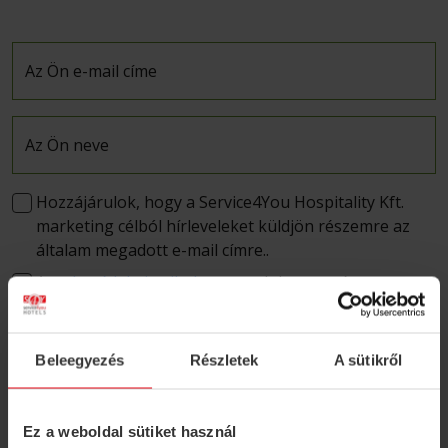
Az Ön e-mail címe
Az Ön neve
Hozzájárulok, hogy a Service4You Hospitality Kft.
marketing célból hírleveleket küldjön részemre az
általam megadott e-mail címre..
Az
adatvédelmi nyilatkozatot
elolvastam és
elfogadom.
Beleegyezés
Részletek
A sütikről
FELIRATKOZOM
Ez a weboldal sütiket használ