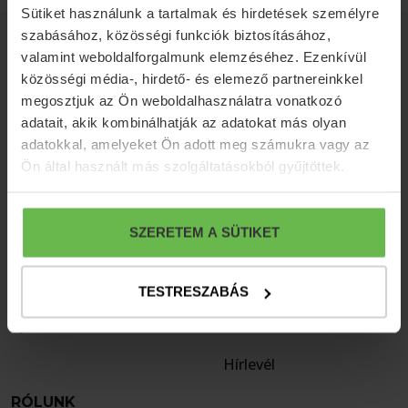
Sütiket használunk a tartalmak és hirdetések személyre
szabásához, közösségi funkciók biztosításához,
ELÉRHETŐSÉGEK
valamint weboldalforgalmunk elemzéséhez. Ezenkívül
közösségi média-, hirdető- és elemező partnereinkkel
H-5350 Tiszafüred, Húszöles út 27.
megosztjuk az Ön weboldalhasználatra vonatkozó
adatait, akik kombinálhatják az adatokat más olyan
reservation@balneum.hu
adatokkal, amelyeket Ön adott meg számukra vagy az
+36 59 886 200
Ön által használt más szolgáltatásokból gyűjtöttek.
SERVICE 4 YOU
HÍREK
SZERETEM A SÜTIKET
Szállodák
Sajtó
Éttermek
Blog
TESTRESZABÁS
Ajánlatok
S4Y Klub
Hírlevél
RÓLUNK