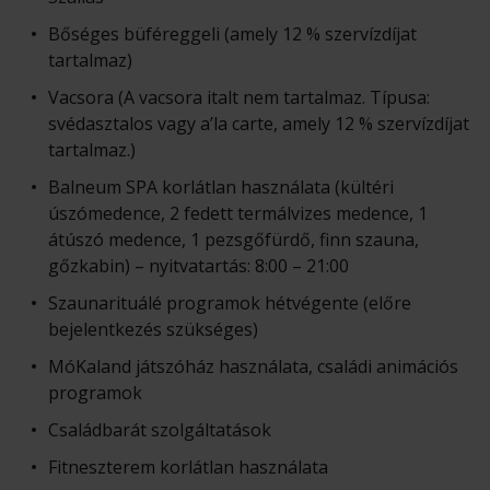
Bőséges büféreggeli (amely 12 % szervízdíjat
tartalmaz)
Vacsora (A vacsora italt nem tartalmaz. Típusa:
svédasztalos vagy a’la carte, amely 12 % szervízdíjat
tartalmaz.)
Balneum SPA korlátlan használata (kültéri
úszómedence, 2 fedett termálvizes medence, 1
átúszó medence, 1 pezsgőfürdő, finn szauna,
gőzkabin) – nyitvatartás: 8:00 – 21:00
Szaunarituálé programok hétvégente (előre
bejelentkezés szükséges)
MóKaland játszóház használata, családi animációs
programok
Családbarát szolgáltatások
Fitneszterem korlátlan használata