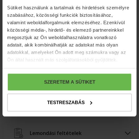
Csomag felárak
Sütiket használunk a tartalmak és hirdetések személyre
szabásához, közösségi funkciók biztosításához,
valamint weboldalforgalmunk elemzéséhez. Ezenkívül
Fakultatív programok
közösségi média-, hirdető- és elemező partnereinkkel
megosztjuk az Ön weboldalhasználatra vonatkozó
adatait, akik kombinálhatják az adatokat más olyan
adatokkal, amelyeket Ön adott meg számukra vagy az
Családbarát szolgáltatások
Ön által használt más szolgáltatásokból gyűjtöttek.
Az ár nem tartalmazza
SZERETEM A SÜTIKET
TESTRESZABÁS
További információk
Lemondási feltételek