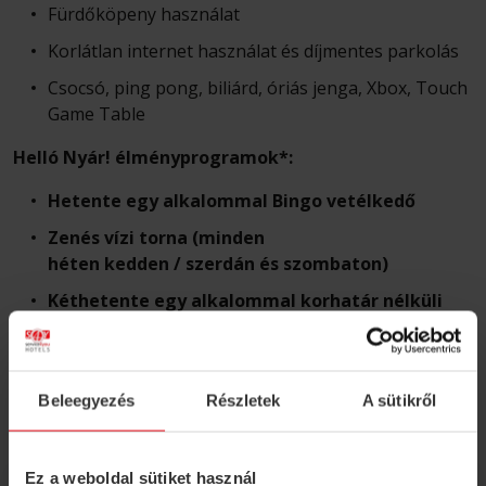
Fürdőköpeny használat
Korlátlan internet használat és díjmentes parkolás
Csocsó, ping pong, biliárd, óriás jenga, Xbox, Touch
Game Table
Helló Nyár! élményprogramok*:
Hetente
egy alkalommal
Bingo vetélkedő
Zenés vízi torna (
minden
héten
kedden
/
szerdán
és
szombaton)
Kéthetente
egy alkalommal
korhatár nélküli
pingpongverseny
*A programok meghatározott napokon kerülnek
megrendezésre, a szálloda aktuális programkínálata szerint.
Beleegyezés
Részletek
A sütikről
Ez a weboldal sütiket használ