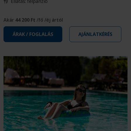
Ellátás: félpanzió
Akár
44 200 Ft
/fő /éj ártól
ÁRAK / FOGLALÁS
AJÁNLATKÉRÉS