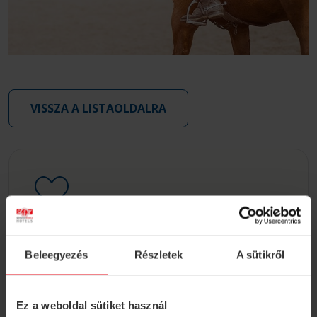
VISSZA A LISTAOLDALRA
S4Y Klub
Beleegyezés
Részletek
A sütikről
Regisztráljon törzsvendégprogramunkba és
foglaljon kedvezményesen szállást bármely
S4Y szállodában!
Ez a weboldal sütiket használ