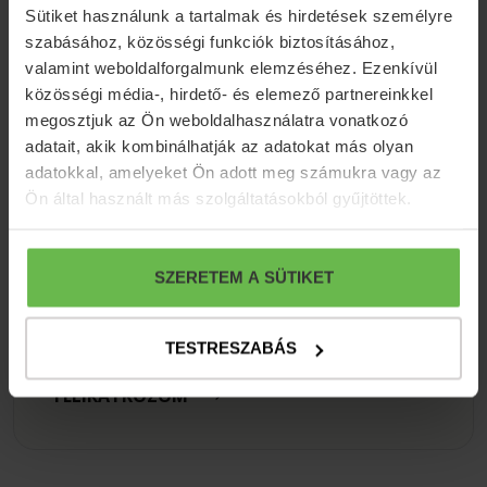
ÉRDEKEL
Sütiket használunk a tartalmak és hirdetések személyre
szabásához, közösségi funkciók biztosításához,
valamint weboldalforgalmunk elemzéséhez. Ezenkívül
közösségi média-, hirdető- és elemező partnereinkkel
megosztjuk az Ön weboldalhasználatra vonatkozó
adatait, akik kombinálhatják az adatokat más olyan
adatokkal, amelyeket Ön adott meg számukra vagy az
Ön által használt más szolgáltatásokból gyűjtöttek.
Hírlevél feliratkozás
SZERETEM A SÜTIKET
Iratkozzon fel hírlevelünkre, hogy azonnal
megkapja legjobb ajánlatainkat, aktuális
híreinket!
TESTRESZABÁS
FELIRATKOZOM