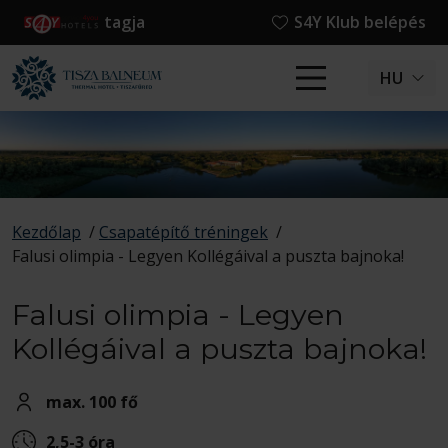
tagja
S4Y Klub belépés
HU
Kezdőlap
/
Csapatépítő tréningek
/
Falusi olimpia - Legyen Kollégáival a puszta bajnoka!
Falusi olimpia - Legyen
Kollégáival a puszta bajnoka!
max. 100 fő
2,5-3 óra