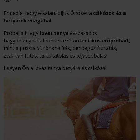
Engedje, hogy elkalauzoljuk Önöket a
csikósok és a
betyárok világába
!
Próbálja ki egy
lovas tanya
évszázados
hagyományokkal rendelkező
autentikus erőpróbáit
,
mint a puszta sí, rönkhajítás, bendegúz futtatás,
zsákban futás, talicskatolás és tojásdobálás!
Legyen Ön a lovas tanya betyára és csikósa!