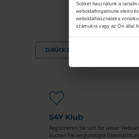
Sütiket használunk a tartal
weboldalforgalmunk elemzésé
weboldalhasználatra vonatko
számukra vagy az Ön által ha
ZURÜCK ZUR LISTENSEITE
S4Y Klub
Registrieren Sie sich für unser Viel
buchen Sie vergünstigte Übernachtun