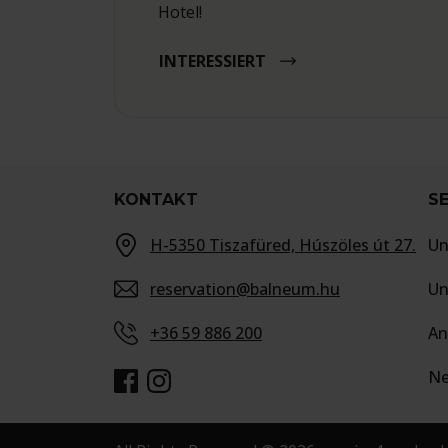
Hotel!
INTERESSIERT
KONTAKT
SE
H-5350 Tiszafüred, Húszöles út 27.
Un
reservation@balneum.hu
Un
+36 59 886 200
An
Ne