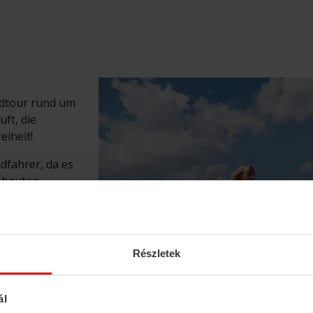
adtour rund um
uft, die
eiheit!
dfahrer, da es
gebauten
andelt. Die
ng sind, sind
nnen Sie das
Részletek
bt es mehrere
e sich erholen
ál