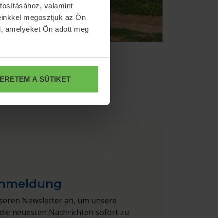
tosításához, valamint
einkkel megosztjuk az Ön
l, amelyeket Ön adott meg
ERETEM A SÜTIKET
Anmeldung
nseren Newsletter an, um unsere
die neuesten Nachrichten sofort zu